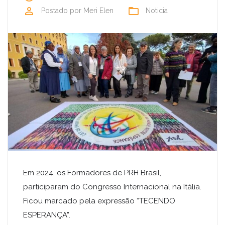
perm_identity
folder_open
Postado por
Meri Elen
Noticia
Em 2024, os Formadores de PRH Brasil,
participaram do Congresso Internacional na Itália.
Ficou marcado pela expressão “TECENDO
ESPERANÇA”.