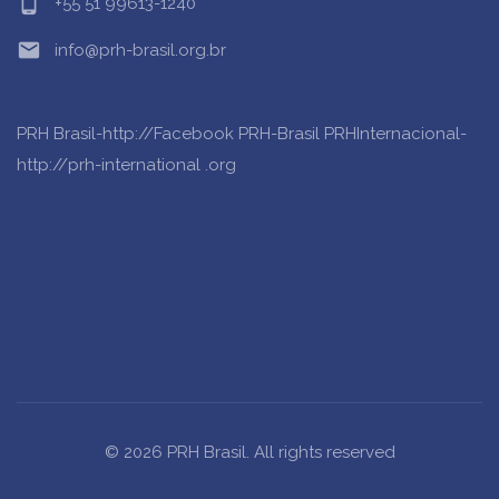
phone_android
+55 51 99613-1240
email
info@prh-brasil.org.br
PRH Brasil-http://Facebook PRH-Brasil
PRHInternacional-
http://prh-international .org
© 2026 PRH Brasil. All rights reserved