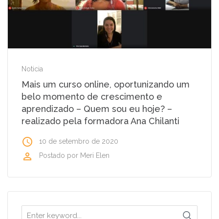
Noticia
Mais um curso online, oportunizando um
belo momento de crescimento e
aprendizado – Quem sou eu hoje? –
realizado pela formadora Ana Chilanti
access_time
10 de setembro de 2020
perm_identity
Postado por
Meri Elen
Search