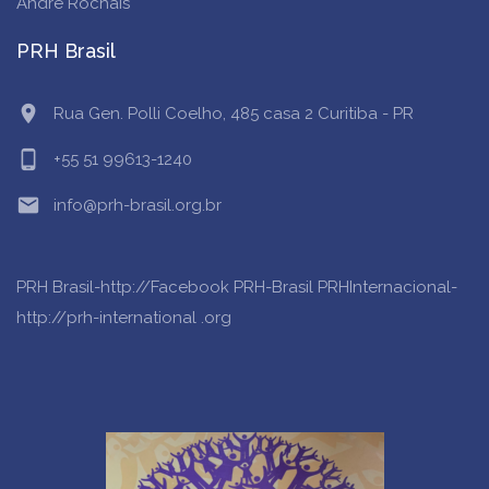
André Rochais
PRH Brasil
location_on
Rua Gen. Polli Coelho, 485 casa 2 Curitiba - PR
phone_android
+55 51 99613-1240
email
info@prh-brasil.org.br
PRH Brasil-http://Facebook PRH-Brasil
PRHInternacional-
http://prh-international .org